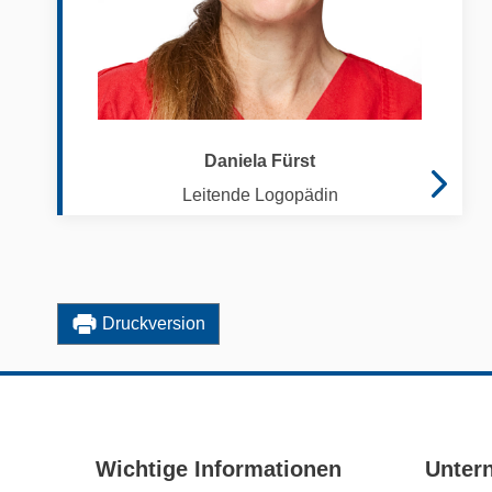
n
g
s
a
u
s
Daniela Fürst
w
Leitende Logopädin
a
h
l
Druckversion
Wichtige Informationen
Unter