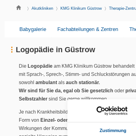
Akutkliniken
KMG Klinikum Güstrow
Therapie-Zent
Babygalerie
Fachabteilungen & Zentren
Th
Logopädie in Güstrow
Die
Logopädie
am KMG Klinikum Güstrow behandelt 
mit Sprach-, Sprech-, Stimm- und Schluckstörungen au
sowohl
ambulant
als
auch stationär.
Wir sind für Sie da, egal ob Sie
gesetzlich
oder
priv
Selbstzahler
sind Sie gerne willkommen.
Je nach Krankheitsbild bieten wir Ihnen verschiedene
Form von
Einzel- oder Gruppentherapien
an, klären
Wirkungen der Kommunikations- und Schluckstörunge
Zustimmung