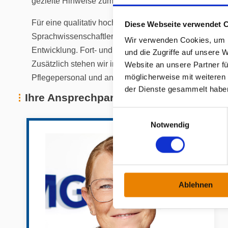
gezielte Hinweise zum verbessertem Umgang im Allta
Für eine qualitativ hochwertige Therapie sind unsere
Diese Webseite verwendet 
Sprachwissenschaftlerinnen stets auf dem aktuellen S
Wir verwenden Cookies, um I
Entwicklung. Fort- und Weiterbildungen verstehen wir a
und die Zugriffe auf unsere 
Zusätzlich stehen wir im engen Austausch mit unseren
Website an unsere Partner fü
möglicherweise mit weiteren
Pflegepersonal und anderen Therapeut*innen.
der Dienste gesammelt habe
Ihre Ansprechpartner*innen
E
Notwendig
i
n
w
i
l
Ablehnen
l
i
g
u