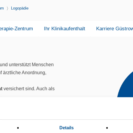
rum
Logopädie
erapie-Zentrum
Ihr Klinikaufenthalt
Karriere Güstro
und unterstützt Menschen
f ärztliche Anordnung,
at
versichert sind. Auch als
 Behandlungsverfahren in
 Sie über Ursachen und
n auf und geben Ihnen
Details