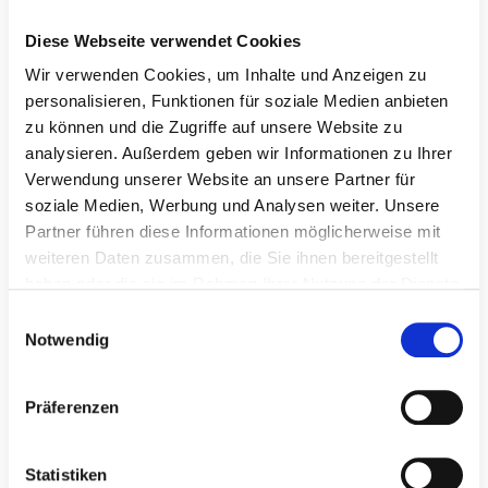
KMG Klinikum Güstrow: Dr. Beate
Drews erweitert das Team des Bauch-
Diese Webseite verwendet Cookies
und Darmzentrums Landkreis Rostock
Wir verwenden Cookies, um Inhalte und Anzeigen zu
|
02.06.2026
KMG Klinikum Güstrow
personalisieren, Funktionen für soziale Medien anbieten
zu können und die Zugriffe auf unsere Website zu
analysieren. Außerdem geben wir Informationen zu Ihrer
Verwendung unserer Website an unsere Partner für
soziale Medien, Werbung und Analysen weiter. Unsere
Partner führen diese Informationen möglicherweise mit
weiteren Daten zusammen, die Sie ihnen bereitgestellt
haben oder die sie im Rahmen Ihrer Nutzung der Dienste
gesammelt haben.
E
Notwendig
i
n
w
Präferenzen
i
l
l
Statistiken