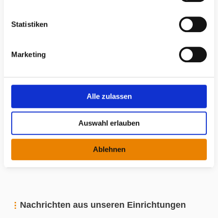
i
l
l
Statistiken
i
g
Marketing
u
n
g
s
Alle zulassen
a
u
Auswahl erlauben
s
Andrea Schrank
w
Ablehnen
Sekretariat
a
h
l
Nachrichten aus unseren Einrichtungen