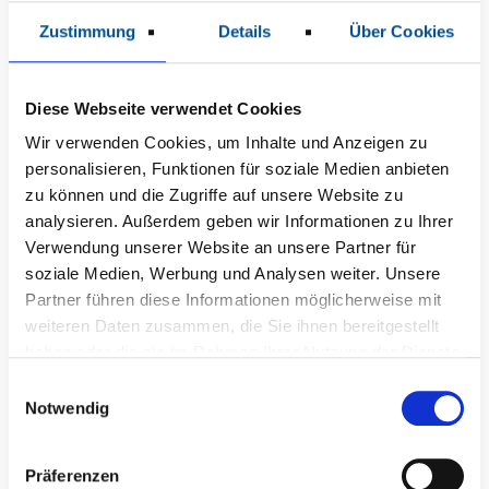
Zustimmung
Details
Über Cookies
Diese Webseite verwendet Cookies
Wir verwenden Cookies, um Inhalte und Anzeigen zu
personalisieren, Funktionen für soziale Medien anbieten
zu können und die Zugriffe auf unsere Website zu
analysieren. Außerdem geben wir Informationen zu Ihrer
Verwendung unserer Website an unsere Partner für
soziale Medien, Werbung und Analysen weiter. Unsere
Partner führen diese Informationen möglicherweise mit
Antje Rottorf
weiteren Daten zusammen, die Sie ihnen bereitgestellt
haben oder die sie im Rahmen Ihrer Nutzung der Dienste
Pflegedienstleitung
gesammelt haben.
E
Notwendig
i
n
w
Präferenzen