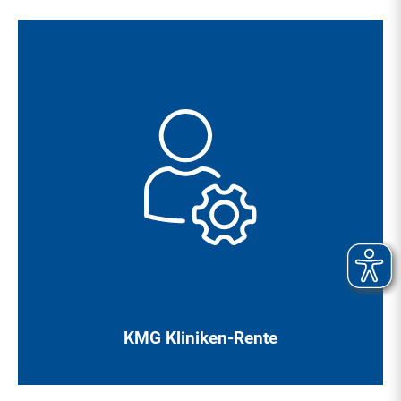
Zur Absicherung im Alter bieten wir unseren
Mitarbeiter*innen eine betriebliche Altersversorgung („KMG
Kliniken-Rente“) an, die unter bestimmten Voraussetzungen
mit einem Arbeitgeberzuschuss von maximal 15 % gefördert
werden kann.
KMG Kliniken-Rente