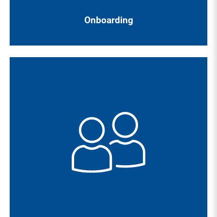
Onboarding
Bei KMG sind Sie ein Teil eines familiären Teams. Wir
arbeiten miteinander und füreinander für die Gesundheit
unserer Patient*innen und Bewohner*innen.