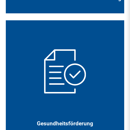
Wir unterstützen Sie dabei, Ihre Gesundheit durch die
Inanspruchnahme der arbeitsmedizinischen Untersuchung,
durch Kostenbeteiligung an Arbeitsplatzbrillen, durch
Grippeschutzimpfungen, Betriebliches
Eingliederungsmanagement und deren begleitende
Maßnahmen zu erhalten und zu fördern.
Gesundheitsförderung