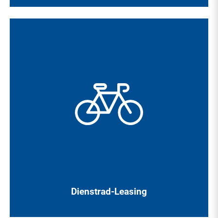
Zeit umzusatteln - von A nach B, mit Spaß und einem guten
Gefühl unterwegs. KMG unterstützt sie bei Ihrer
klimafreundlichen Mobilität. Profitieren Sie vom Vorteil
geringer Raten für Leasing und Versicherung, die einfach
jeden Monat mit Ihrem Gehalt verrechnet werden.
Dienstrad-Leasing