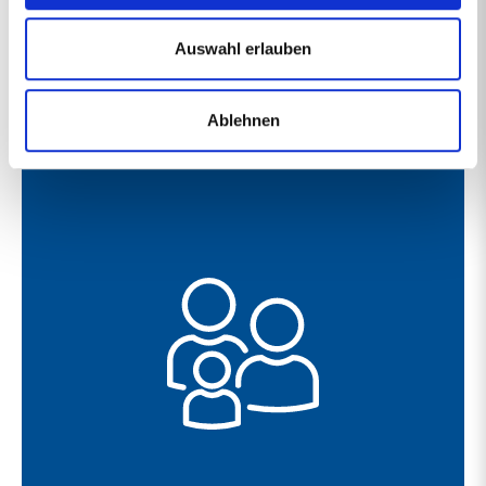
Unsere Benefits
Auswahl erlauben
Einige unserer Angebote für
Mitarbeiter*innen im Überblick
Ablehnen
Uns ist die Vereinbarkeit von Familie, Freizeit und Beruf
wichtig und wir nehmen unsere Aufgabe als Ihr Arbeitgeber
ernst. Daher ermöglichen wir flexible Arbeitszeitmodelle bei
der Dienstplanung im Team - natürlich unter
Berücksichtigung der betrieblichen Erfordernisse.