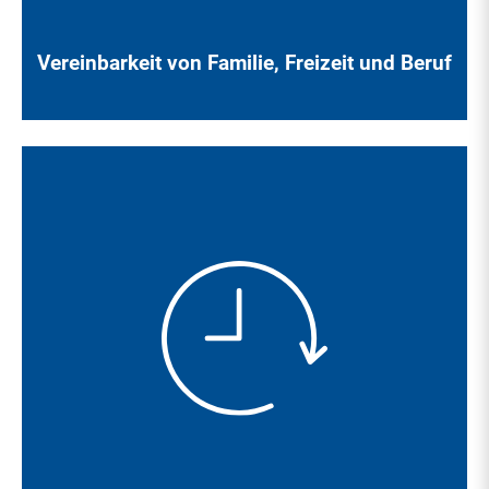
Vereinbarkeit von Familie, Freizeit und Beruf
Das An-Board-Nehmen von neuen Mitarbeiter*innen ist für
uns ein wichtiger Baustein, der auf unseren
Unternehmenserfolg entscheidend einzahlt. Deshalb legen
wir großen Wert auf eine gezielte fachliche Einarbeitung und
auf die so wichtige soziale Integration.