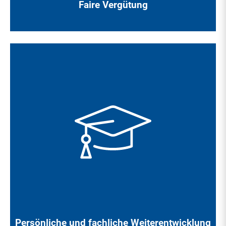
Faire Vergütung
Im Rahmen der Personalentwicklung und der Fort- und
Weiterbildungen verfolgen wir das Ziel, Ihnen die
erforderliche Kompetenzentwicklung für die heutigen und
zukünftigen Anforderungen einer modernen
Gesundheitsversorgung zu ermöglichen.
Persönliche und fachliche Weiterentwicklung