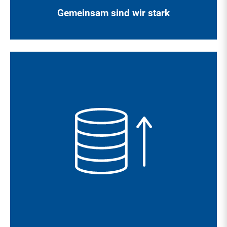
Gemeinsam sind wir stark
Wir zahlen wettbewerbsfähige Gehälter sowie
aufgabenorientierte Zulagen und unterstützen Sie im
Rahmen einer betrieblichen Altersvorsorge.