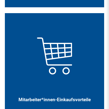
Profitieren Sie als KMG Mitarbeiter*in von exklusiven
Sonderkonditionen bei zahlreichen (Online-) Shops und
Dienstleistern im Rahmen von Corporate Benefits.
Mitarbeiter*innen-Einkaufsvorteile