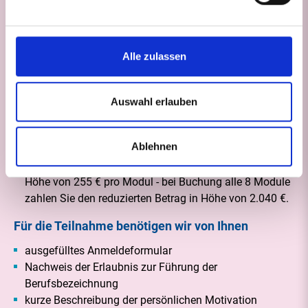
Zielgruppe/Voraussetzungen
Pflegepersonal mit abgeschlossener dreijähriger
Alle zulassen
Pflegeausbildung sowie einjähriger Berufserfahrung
Kursgebühren
Auswahl erlauben
Die Kosten für die Weiterbildung betragen 305 € pro
Modul - bei Buchung alle 8 Module zahlen Sie den
Ablehnen
reduzierten Betrag in Höhe von 2.440 €.
Kooperationspartner zahlen einen reduzierten Beitrag in
Höhe von 255 € pro Modul - bei Buchung alle 8 Module
zahlen Sie den reduzierten Betrag in Höhe von 2.040 €.
Für die Teilnahme benötigen wir von Ihnen
ausgefülltes Anmeldeformular
Nachweis der Erlaubnis zur Führung der
Berufsbezeichnung
kurze Beschreibung der persönlichen Motivation