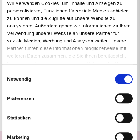
Wir verwenden Cookies, um Inhalte und Anzeigen zu
Modul 3
21.06. - 25.06.2027
personalisieren, Funktionen für soziale Medien anbieten
zu können und die Zugriffe auf unsere Website zu
Modul 4
23.08. - 27.08.2027
analysieren. Außerdem geben wir Informationen zu Ihrer
Verwendung unserer Website an unsere Partner für
soziale Medien, Werbung und Analysen weiter. Unsere
Modul 5 - Teil A
15.11. - 19.11.2027
Partner führen diese Informationen möglicherweise mit
weiteren Daten zusammen, die Sie ihnen bereitgestellt
Modul 5 - Teil B
13.12. - 17.12.2027
haben oder die sie im Rahmen Ihrer Nutzung der Dienste
gesammelt haben.
Einwilligungsauswahl
Notwendig
Modul 6 - Praxiswoche
10.01. - 14.01.2028
Präferenzen
Modul 7
07.02. - 11.02.2028
Statistiken
Marketing