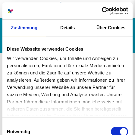
Zustimmung
Details
Über Cookies
Ausbildung & Studium
Diese Webseite verwendet Cookies
Wir verwenden Cookies, um Inhalte und Anzeigen zu
personalisieren, Funktionen für soziale Medien anbieten
Eine Übersicht über die
zu können und die Zugriffe auf unsere Website zu
analysieren. Außerdem geben wir Informationen zu Ihrer
Möglichkeiten für Ausbildung und
Verwendung unserer Website an unsere Partner für
Studium
soziale Medien, Werbung und Analysen weiter. Unsere
Partner führen diese Informationen möglicherweise mit
weiteren Daten zusammen, die Sie ihnen bereitgestellt
Schülerpraktikum in der Pflege
haben oder die sie im Rahmen Ihrer Nutzung der Dienste
Freiwilliges Soziales Jahr / Bundesfreiwilligendienst
gesammelt haben.
Einwilligungsauswahl
Notwendig
Ausbildung