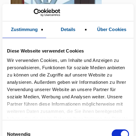
Zustimmung
Details
Über Cookies
Diese Webseite verwendet Cookies
Wir verwenden Cookies, um Inhalte und Anzeigen zu
personalisieren, Funktionen für soziale Medien anbieten
zu können und die Zugriffe auf unsere Website zu
analysieren. Außerdem geben wir Informationen zu Ihrer
Verwendung unserer Website an unsere Partner für
Weltgesundheitstag: Dr. Google, Chat GPT
soziale Medien, Werbung und Analysen weiter. Unsere
und Co. – Fluch oder Segen für die
Partner führen diese Informationen möglicherweise mit
Gesundheit?
weiteren Daten zusammen, die Sie ihnen bereitgestellt
haben oder die sie im Rahmen Ihrer Nutzung der Dienste
|
07.04.2026
Menschen
gesammelt haben.
E
Notwendig
i