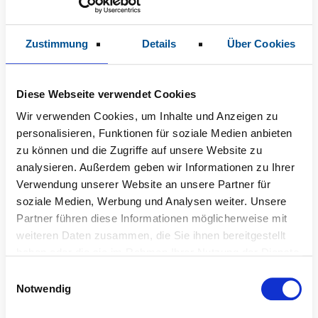
Zustimmung
Details
Über Cookies
Diese Webseite verwendet Cookies
Wir verwenden Cookies, um Inhalte und Anzeigen zu
personalisieren, Funktionen für soziale Medien anbieten
zu können und die Zugriffe auf unsere Website zu
analysieren. Außerdem geben wir Informationen zu Ihrer
Verwendung unserer Website an unsere Partner für
soziale Medien, Werbung und Analysen weiter. Unsere
Partner führen diese Informationen möglicherweise mit
weiteren Daten zusammen, die Sie ihnen bereitgestellt
haben oder die sie im Rahmen Ihrer Nutzung der Dienste
Dana Grunberg
gesammelt haben.
E
Sekretariat
Notwendig
i
n