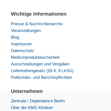
Luckenwalde: Infoabend für
werdende Eltern - Infoveranstaltung
Wichtige Informationen
Stammzellen aus Nabelschnurblut
Presse & Nachrichtenarchiv
Am: 01.09.2026
Veranstaltungen
Sondershausen: Elternschule - Wie
Blog
kann ich meinem Kind im Notfall
Impressum
helfen?
Datenschutz
Medizinproduktesicherheit
Am: 03.09.2026
Ausschreibungen und Vergaben
Rostock: Besuchen Sie unser KMG
Lieferkettengesetz (§§ 8, 9 LkSG)
Klinikum Güstrow auf der 20.
Publizitäts- und Berichtspflichten
Jobmesse
Unternehmen
Am: 10.09.2026
Sömmerda: Forum Berufsstart -
Zentrale / Dependance Berlin
Messe Erfurt
Über die KMG Kliniken