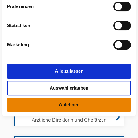
w
Präferenzen
i
l
l
Statistiken
i
g
Marketing
u
n
g
s
Alle zulassen
a
u
Auswahl erlauben
s
w
Ablehnen
a
Dr. Anne-Grit Bialojan
h
Ärztliche Direktorin und Chefärztin
l