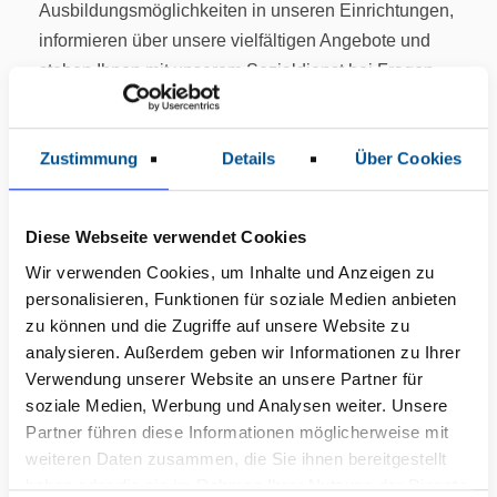
Ausbildungsmöglichkeiten in unseren Einrichtungen,
informieren über unsere vielfältigen Angebote und
stehen Ihnen mit unserem Sozialdienst bei Fragen
zur Beantragung einer Rehabilitationsmaßnahme zur
Seite.
Zustimmung
Details
Über Cookies
Ein besonderes Highlight erwartet Sie live auf der
Hauptbühne: Unser Wirbelsäulenchirurg Dr. Petr
Messner spricht zum Thema „Rückenschmerzen.
Diese Webseite verwendet Cookies
Was nun?“ – eine wertvolle Gelegenheit, mehr über
Wir verwenden Cookies, um Inhalte und Anzeigen zu
Prävention und Behandlung zu erfahren. Außerdem
personalisieren, Funktionen für soziale Medien anbieten
zu können und die Zugriffe auf unsere Website zu
stellt sich unsere Seniorenresidenz Bad Wilsnack vor
analysieren. Außerdem geben wir Informationen zu Ihrer
und erklärt kurz und verständlich, wie die Aufnahme
Verwendung unserer Website an unsere Partner für
in einem Seniorenheim funktioniert. Im Anschluss
soziale Medien, Werbung und Analysen weiter. Unsere
stehen die Kolleg*innen gerne für Ihre Fragen bereit.
Partner führen diese Informationen möglicherweise mit
weiteren Daten zusammen, die Sie ihnen bereitgestellt
Unsere KMG Kliniken aus Kyritz, Pritzwalk, Wittstock,
haben oder die sie im Rahmen Ihrer Nutzung der Dienste
die Rehabilitationsklinik Elbtalklinik Bad Wilsnack,