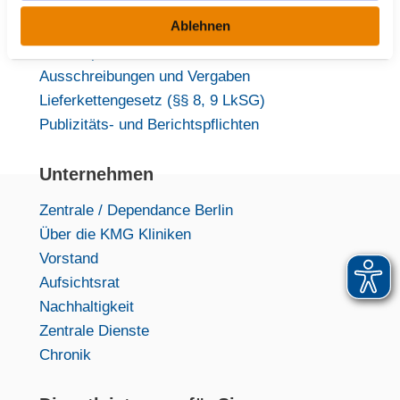
Impressum
w
Ablehnen
Datenschutz
a
Medizinproduktesicherheit
h
Ausschreibungen und Vergaben
l
Lieferkettengesetz (§§ 8, 9 LkSG)
Publizitäts- und Berichtspflichten
Unternehmen
Zentrale / Dependance Berlin
Über die KMG Kliniken
Vorstand
Aufsichtsrat
Nachhaltigkeit
Zentrale Dienste
Chronik