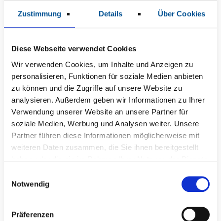
Erdgeschoss des KMG Klinikums
Zustimmung
Details
Über Cookies
Sondershausen
statt.
Diese Webseite verwendet Cookies
Wir verwenden Cookies, um Inhalte und Anzeigen zu
Druckversion
personalisieren, Funktionen für soziale Medien anbieten
zu können und die Zugriffe auf unsere Website zu
Zurück
analysieren. Außerdem geben wir Informationen zu Ihrer
F
T
E
L
W
X
Verwendung unserer Website an unsere Partner für
a
w
m
i
h
I
soziale Medien, Werbung und Analysen weiter. Unsere
c
i
a
n
a
N
e
t
i
k
t
G
Partner führen diese Informationen möglicherweise mit
b
t
l
e
s
weiteren Daten zusammen, die Sie ihnen bereitgestellt
o
e
d
A
o
r
I
p
haben oder die sie im Rahmen Ihrer Nutzung der Dienste
k
n
p
gesammelt haben.
E
Notwendig
i
n
w
Präferenzen