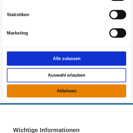
i
l
l
Statistiken
i
g
Marketing
u
n
Gabriela Tietgen
g
Sekretariat
s
Alle zulassen
a
u
Auswahl erlauben
s
w
Druckversion
Ablehnen
a
h
l
Wichtige Informationen