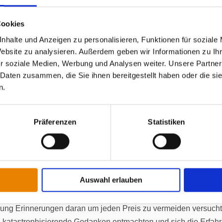
e körperliche Beschwerden sollten aber bereits im Vorfeld der
d
Cookies
nhalte und Anzeigen zu personalisieren, Funktionen für soziale
andlung ein individuelles Modell der vorliegenden Störung erarb
Website zu analysieren. Außerdem geben wir Informationen zu I
w. diese aufrechterhalten, bewusst zu machen. Außerdem geht e
r soziale Medien, Werbung und Analysen weiter. Unsere Partner
n Ängsten resultieren und sie zwar kurzfristig bessern, auf lang
 Daten zusammen, die Sie ihnen bereitgestellt haben oder die s
n.
te durch hilfreichere Gedanken zu ersetzen
arbeiteten Gedankenfallen systematisch in Frage gestellt und d
Präferenzen
Statistiken
 denen zum einen übertriebene Ängste widerlegt, zum anderen d
ies schafft dann auch die Grundlage dafür, wieder angenehmen
nzugehen.
Auswahl erlauben
t, Verhaltensexperimente und Expositionen. Wenn jemand zum 
igung Erinnerungen daran um jeden Preis zu vermeiden versucht
katastrophisierende Gedanken entmachten und sich die Erfahru