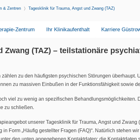
n & Zentren
Tagesklinik für Trauma, Angst und Zwang (TAZ)
erapie-Zentrum
Ihr Klinikaufenthalt
Karriere Güstro
d Zwang (TAZ) – teilstationäre psychi
ählen zu den häufigsten psychischen Störungen überhaupt. Un
önnen zu massiven Einbußen in der Funktionsfähigkeit sowie d
noch viel zu wenig an spezifischen Behandlungsmöglichkeiten.
ke zu schließen.
rapieangebot unserer Tagesklinik für Trauma, Angst und Zwan
n Form „Häufig gestellter Fragen (FAQ)“. Natürlich stehen wir 
l unter den unten angegebenen Kontaktdaten; die Kontaktdaten