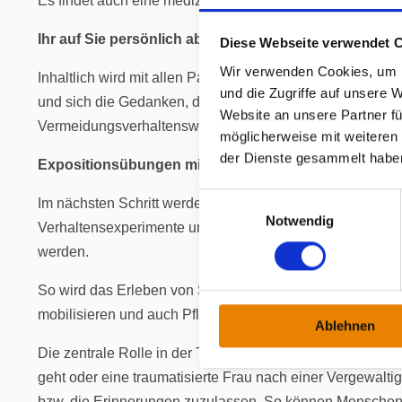
Es findet auch eine medizinische Betreuung statt. Unklar
Ihr auf Sie persönlich abgestimmte
r Behandlungspfa
Diese Webseite verwendet 
Wir verwenden Cookies, um I
Inhaltlich wird mit allen Patient*innen zu Beginn der Beh
und die Zugriffe auf unsere 
und sich die Gedanken, die zu diesen Ängsten führen bz
Website an unsere Partner fü
Vermeidungsverhaltensweisen zu identifizieren, die aus de
möglicherweise mit weiteren
der Dienste gesammelt habe
Expos
itionsübungen mit dem Ziel, üb
ertriebene Ängs
E
Im nächsten Schritt werden dann die im Störungsmodell er
Notwendig
i
Verhaltensexperimente und Expositionsübungen statt, bei
n
werden.
w
i
So wird das Erleben von Selbstwirksamkeit gefördert. D
l
mobilisieren und auch Pflichtaktivitäten wieder gezielt a
Ablehnen
l
i
Die zentrale Rolle in der Therapie spielen, wie gesag
g
geht oder eine traumatisierte Frau nach einer Vergewalt
u
bzw. die Erinnerungen zuzulassen. So können Menschen 