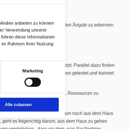
 Behandlung abgeklärt werden.
 Medien anbieten zu können
eitet. Dies dient dazu, die zentralen Ängste zu erkennen
hrer Verwendung unserer
s dabei darum, Sicherheits- und
 führen diese Informationen
e Sicht aber aufrecht erhalten.
ie im Rahmen Ihrer Nutzung
urch hilfreichere Gedanken ersetzt. Parallel dazu finden
Marketing
ie neuen, funktionalen Gedanken getestet und trainiert
 Aktivitäten nachgehen zu können, Ressourcen zu
Alle zulassen
Beispiel wegen sozialer Ängste kaum noch aus dem Haus
, geht es folgerichtig darum, aus dem Haus zu gehen
ng ermöglichen, dass sie dem, was Sie fürchten,