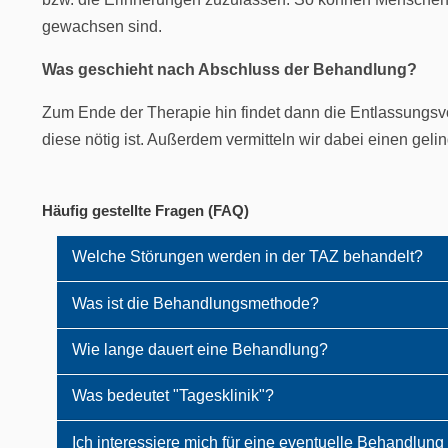
n
gewachsen sind.
g
s
Was geschieht nach Abschluss der Behandlung?
a
u
Zum Ende der Therapie hin findet dann die Entlassungsvo
s
diese nötig ist. Außerdem vermitteln wir dabei einen ge
w
a
h
Häufig gestellte Fragen (FAQ)
l
Welche Störungen werden in der TAZ behandelt?
Was ist die Behandlungsmethode?
Wie lange dauert eine Behandlung?
Was bedeutet "Tagesklinik"?
Ich interessiere mich für eine eventuelle Behandlung