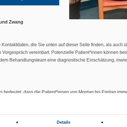
t und Zwang
e Kontaktdaten, die Sie unten auf dieser Seite finden, als auch
ein Vorgespräch vereinbart. Potenzielle Patient*innen können 
us dem Behandlungsteam eine diagnostische Einschätzung, inwi
 bedeutet, dass die Patient*innen von Montag bis Freitag imme
gebot beinhaltet nicht nur psychotherapeutische Sitzungen im 
owie körperlich aktivierende Gruppen, die von Physiotherapeut
en individuellen Unterschieden.
Details