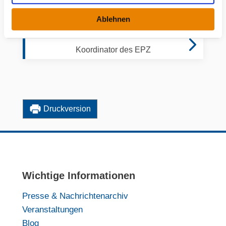
w
Alexander Meder
Ablehnen
a
Hauptoperateur des EPZ
h
l
Koordinator des EPZ
Druckversion
Wichtige Informationen
Presse & Nachrichtenarchiv
Veranstaltungen
Blog