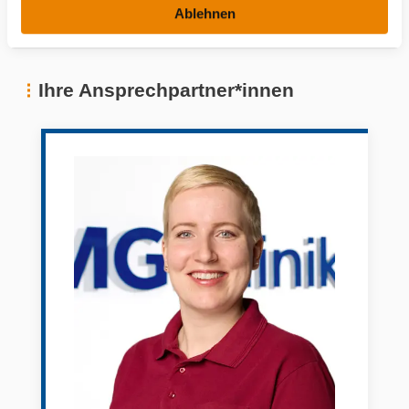
und Sprachtherapie
Ablehnen
a
h
l
Ihre Ansprechpartner*innen