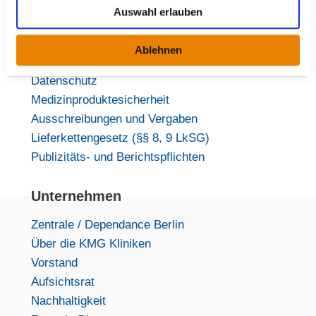
Presse & Nachrichtenarchiv
u
Auswahl erlauben
s
Veranstaltungen
w
Blog
Ablehnen
a
Impressum
h
Datenschutz
l
Medizinproduktesicherheit
Ausschreibungen und Vergaben
Lieferkettengesetz (§§ 8, 9 LkSG)
Publizitäts- und Berichtspflichten
Unternehmen
Zentrale / Dependance Berlin
Über die KMG Kliniken
Vorstand
Aufsichtsrat
Nachhaltigkeit