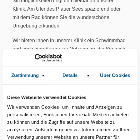
Sitzmöglichkeiten liegt unmittelbar an unserer
Klinik. Am Ufer des Plauer Sees spazierend oder
mit dem Rad können Sie die wunderschöne
Umgebung erkunden.
Wir bieten Ihnen in unserer Klinik ein Schwimmbad
und auch eine Sauna zur Nutzung an, die Sie nach
ärztlicher Genehmigung sehr gern nutzen können.
Ein gemütlicher Rückzugsort ist auch unsere
Zustimmung
Details
Über Cookies
Bibliothek mit einer Vielzahl von Büchern.
Verschiedenste Brettspiele, die an der Rezeption
ausgeliehen werden können sowie ein Kickertisch
Diese Webseite verwendet Cookies
stehen Ihnen mit eventuell neu gewonnen
Wir verwenden Cookies, um Inhalte und Anzeigen zu
Kontakten zur Freizeitgestaltung zur Verfügung.
personalisieren, Funktionen für soziale Medien anbieten
zu können und die Zugriffe auf unsere Website zu
Zu bestimmten Zeiten können Sie Friseur und
analysieren. Außerdem geben wir Informationen zu Ihrer
Fußpflege buchen.
Verwendung unserer Website an unsere Partner für