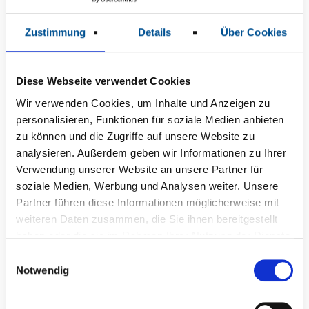
MBOR-Screening
Zustimmung
Details
Über Cookies
Ziel von MBOR
ist es, den Verbleib
Diese Webseite verwendet Cookies
der Patient*innen in Arbeit und Beruf zu fördern
beziehungsweise die Wiedereingliederung zu
Wir verwenden Cookies, um Inhalte und Anzeigen zu
personalisieren, Funktionen für soziale Medien anbieten
erleichtern.
zu können und die Zugriffe auf unsere Website zu
analysieren. Außerdem geben wir Informationen zu Ihrer
Verwendung unserer Website an unsere Partner für
Ihre Ansprechpartnerinnen
soziale Medien, Werbung und Analysen weiter. Unsere
Partner führen diese Informationen möglicherweise mit
weiteren Daten zusammen, die Sie ihnen bereitgestellt
haben oder die sie im Rahmen Ihrer Nutzung der Dienste
gesammelt haben.
E
Notwendig
i
n
w