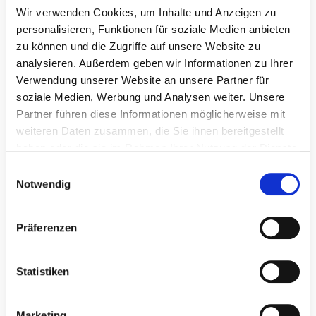
kann ein Formular zum Wunsch- und Wahlrecht
Wir verwenden Cookies, um Inhalte und Anzeigen zu
helfen. Dieses finden Sie auch hier auf unserer
personalisieren, Funktionen für soziale Medien anbieten
Webseite weiter unten. Falls Ihr Reha-Antrag
zu können und die Zugriffe auf unsere Website zu
bereits bewilligt wurde, haben Sie noch die
analysieren. Außerdem geben wir Informationen zu Ihrer
Möglichkeit, einen Antrag auf Heilstättenänderung
Verwendung unserer Website an unsere Partner für
soziale Medien, Werbung und Analysen weiter. Unsere
bei Ihrem Kostenträger einzureichen.
Partner führen diese Informationen möglicherweise mit
weiteren Daten zusammen, die Sie ihnen bereitgestellt
Formular Wunsch- und Wahlrecht
haben oder die sie im Rahmen Ihrer Nutzung der Dienste
Formular Änderung zugewiesene Rehaklinik
gesammelt haben.
E
Wie lege ich einen Reha-Widerspruch
Notwendig
i
ein?
n
w
Präferenzen
Die Widerspruchsfrist finden Sie meist am Ende
i
Ihres Bewilligungsschreibens. Sie beträgt in der
l
Regel 4 Wochen nach Zugang des Schreibens.
l
Statistiken
Sollten Sie für die Widerspruchsbegründung mehr
i
Zeit benötigen, können Sie zunächst Widerspruch
g
Marketing