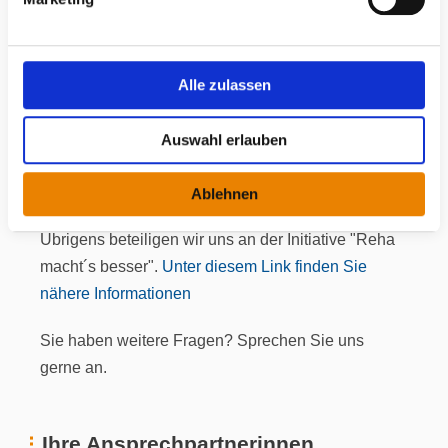
u
ohne eine Begründung einlegen. Die
n
Widerspruchsbegründung können Sie auch nach
g
Verstreichen der Frist einlegen. Zusätzlich können
s
Alle zulassen
Sie den Widerspruch um eine Stellungnahme Ihres
a
Arztes bzw. Ihrer Ärztin ergänzen.
u
Auswahl erlauben
s
Formular Widerspruch zur Ablehnung
w
Ablehnen
a
h
Übrigens beteiligen wir uns an der Initiative "Reha
l
macht´s besser".
Unter diesem Link finden Sie
nähere Informationen
Sie haben weitere Fragen? Sprechen Sie uns
gerne an.
Ihre Ansprechpartnerinnen