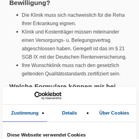
Bewilligung?
Die Klinik muss sich nachweislich für die Reha
Ihrer Erkrankung eignen.
Klinik und Kostenträger müssen miteinander
einen Versorgungs- u. Belegungsvertrag
abgeschlossen haben. Geregelt ist das im § 21
SGB IX mit der Deutschen Rentenversicherung.
Ihre Wunschklinik muss nach den gesetzlich
geltenden Qualitätsstandards zertifiziert sein.
Welche Formulare können mir bei
meiner Reha-Wunschklinik helfen?
Mit dem Reha-Antragsformular können Sie als
Zustimmung
Details
Über Cookies
Antragsteller*in zusätzlich Ausdrucke von den
Webseiten einer oder mehrerer Wunschkliniken zur
Deuschen Rentenversicherung schicken. Auch
Diese Webseite verwendet Cookies