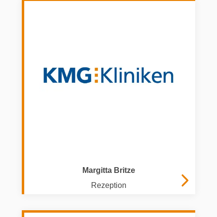
l
Margitta Britze
Rezeption