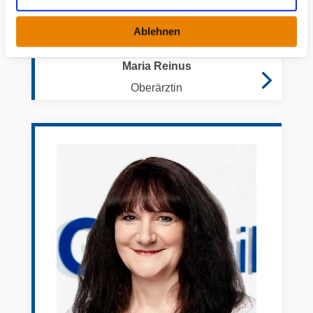
s
w
Ablehnen
a
h
Maria Reinus
l
Oberärztin