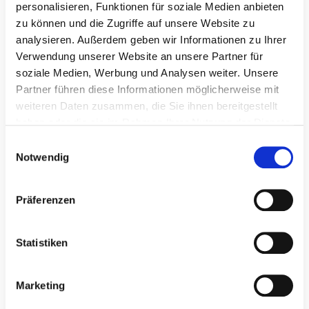
personalisieren, Funktionen für soziale Medien anbieten
zu können und die Zugriffe auf unsere Website zu
analysieren. Außerdem geben wir Informationen zu Ihrer
Verwendung unserer Website an unsere Partner für
soziale Medien, Werbung und Analysen weiter. Unsere
Partner führen diese Informationen möglicherweise mit
weiteren Daten zusammen, die Sie ihnen bereitgestellt
haben oder die sie im Rahmen Ihrer Nutzung der Dienste
gesammelt haben.
E
Notwendig
i
n
w
Präferenzen
i
l
Christin Hoffmeister
l
Statistiken
Physiotherapeutin
i
g
Marketing
u
n