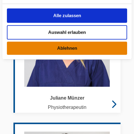
g
s
Alle zulassen
a
u
Auswahl erlauben
s
w
Ablehnen
a
h
l
Juliane Münzer
Physiotherapeutin