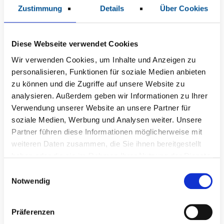
Zustimmung
Details
Über Cookies
Diese Webseite verwendet Cookies
Wir verwenden Cookies, um Inhalte und Anzeigen zu
personalisieren, Funktionen für soziale Medien anbieten
zu können und die Zugriffe auf unsere Website zu
analysieren. Außerdem geben wir Informationen zu Ihrer
Ihre Ansprechpartner*innen
Verwendung unserer Website an unsere Partner für
soziale Medien, Werbung und Analysen weiter. Unsere
Partner führen diese Informationen möglicherweise mit
weiteren Daten zusammen, die Sie ihnen bereitgestellt
haben oder die sie im Rahmen Ihrer Nutzung der Dienste
gesammelt haben.
E
Notwendig
i
n
w
Präferenzen
i