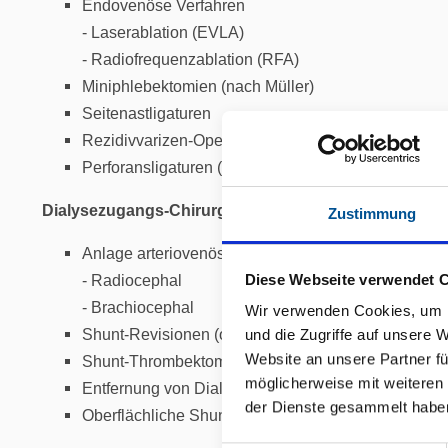
Endovenöse Verfahren
- Laserablation (EVLA)
- Radiofrequenzablation (RFA)
Miniphlebektomien (nach Müller)
Seitenastligaturen
Rezidivvarizen-Operationen (lokal begrenzt)
Perforansligaturen (selektiv)
Dialysezugangs-Chirurgie (ambulant geeignet)
Zustimmung
Anlage arteriovenöser Fisteln (AVF)
- Radiocephal
Diese Webseite verwendet 
- Brachiocephal
Wir verwenden Cookies, um I
Shunt-Revisionen (oberflächlich, lokal)
und die Zugriffe auf unsere 
Website an unsere Partner fü
Shunt-Thrombektomien (selektiert)
möglicherweise mit weiteren
Entfernung von Dialysekathetern
der Dienste gesammelt habe
Oberflächliche Shuntverlagerungen