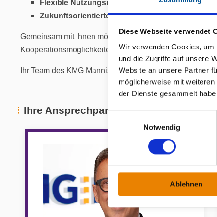
Flexible Nutzungsmöglichkeiten
: Unsere Räumlic
Zukunftsorientierte Ausrichtung
: Aktive Mitgest
Diese Webseite verwendet 
Gemeinsam mit Ihnen möchten wir die medizinische Vers
Wir verwenden Cookies, um I
Kooperationsmöglichkeiten zu erfahren und Teil unseres
und die Zugriffe auf unsere 
Ihr Team des KMG Manniske Gesundheitszentrums Bad
Website an unsere Partner fü
möglicherweise mit weiteren
der Dienste gesammelt habe
Ihre Ansprechpartner*innen
E
Notwendig
i
n
w
i
l
Ablehnen
l
i
g