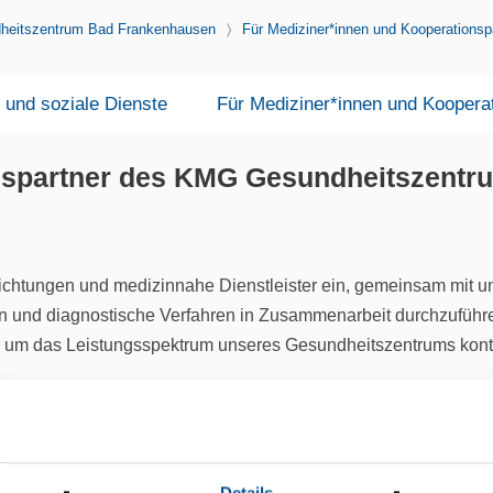
eitszentrum Bad Frankenhausen
Für Mediziner*innen und Kooperationsp
 und soziale Dienste
Für Mediziner*innen und Koopera
onspartner des KMG Gesundheitszent
ichtungen und medizinnahe Dienstleister ein, gemeinsam mit u
nen und diagnostische Verfahren in Zusammenarbeit durchzuführ
n, um das Leistungsspektrum unseres Gesundheitszentrums kontin
k für Diagnostik und Therapie.
ng verschiedener Fachrichtungen für eine ganzheitliche Patien
Details