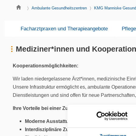
Ambulante Gesundheitszentren
KMG Manniske Gesundh
Facharztpraxen und Therapieangebote
Pflege
Mediziner*innen und Kooperati
Kooperationsmöglichkeiten:
Wir laden niedergelassene Ärzt*innen, medizinische Einr
Unsere Infrastruktur ermöglicht es, ambulante Operatio
Dienstleistungen und sind offen für neue Partnerschafte
Ihre Vorteile bei einer Zusammenarbeit mit uns:
Moderne Ausstattung
: Hochwertige Medizintechni
Interdisziplinäre Zusammenarbeit
: Enge Vernetzu
Zustimmung