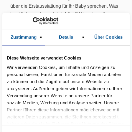
über die Erstausstattung für Ihr Baby sprechen. Was
benötigt man davon tatsächlich? Wir zeigen Ihnen
praktische Übungen die helfen zu lernen, wie Sie Ihr
Baby richtig hochnehmen, tragen, wickeln und
Zustimmung
Details
Über Cookies
waschen. Wir freuen uns auf Sie.
Veranstaltungsort:
Diese Webseite verwendet Cookies
Großer Konferenzraum
Wir verwenden Cookies, um Inhalte und Anzeigen zu
Anmeldung unter:
personalisieren, Funktionen für soziale Medien anbieten
können Sie sich unter a.selle-boehme@kmg-kliniken
zu können und die Zugriffe auf unsere Website zu
oder 0 36 32 - 67 11 03, mittwochs und donnerstags
analysieren. Außerdem geben wir Informationen zu Ihrer
in der Zeit von 10:30 - 11:30 Uhr.
Verwendung unserer Website an unsere Partner für
soziale Medien, Werbung und Analysen weiter. Unsere
Druckversion
Partner führen diese Informationen möglicherweise mit
weiteren Daten zusammen, die Sie ihnen bereitgestellt
Zurück
haben oder die sie im Rahmen Ihrer Nutzung der Dienste
F
T
E
L
W
X
gesammelt haben.