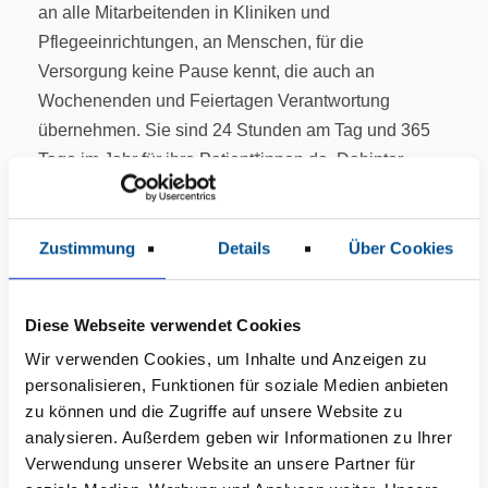
an alle Mitarbeitenden in Kliniken und
Pflegeeinrichtungen, an Menschen, für die
Versorgung keine Pause kennt, die auch an
Wochenenden und Feiertagen Verantwortung
übernehmen. Sie sind 24 Stunden am Tag und 365
Tage im Jahr für ihre Patient*innen da. Dahinter
steckt persönliches Engagement, Liebe zum Beruf
und Liebe zu den Menschen.
Zustimmung
Details
Über Cookies
Es ist der dritte Film dieser Art, den das
Gesundheitsunternehmen für die besinnliche Zeit am
Jahresende produziert hat. Der erste Weihnachtsfilm
Diese Webseite verwendet Cookies
des Gesundheitsunternehmens wurde nach der
Wir verwenden Cookies, um Inhalte und Anzeigen zu
Pandemie veröffentlicht und war eine Hommage an
personalisieren, Funktionen für soziale Medien anbieten
alle Pflegefachkräfte – unabhängig von der
zu können und die Zugriffe auf unsere Website zu
analysieren. Außerdem geben wir Informationen zu Ihrer
Einrichtung, dem Unternehmen und dem Land, in
Verwendung unserer Website an unsere Partner für
dem sie tätig sind. Der zweite Weihnachtsfilm hat