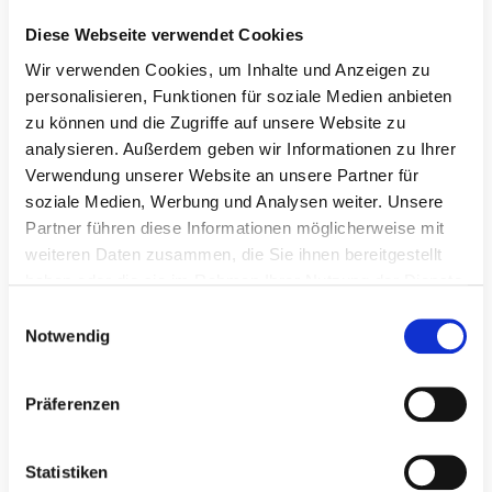
viele Jahre Führungsverantwortung in einer
Diese Webseite verwendet Cookies
leistungsstarken Klinik übernommen hat. Gemeinsam
Wir verwenden Cookies, um Inhalte und Anzeigen zu
werden wir die wohnortnahe unfallchirurgische
personalisieren, Funktionen für soziale Medien anbieten
Versorgung in Boizenburg weiter stärken und die
zu können und die Zugriffe auf unsere Website zu
hochwertige medizinische Versorgung für das
analysieren. Außerdem geben wir Informationen zu Ihrer
Dreiländereck Mecklenburg-Vorpommern,
Verwendung unserer Website an unsere Partner für
soziale Medien, Werbung und Analysen weiter. Unsere
Niedersachsen und Schleswig-Holstein gezielt
Partner führen diese Informationen möglicherweise mit
ausbauen.“
weiteren Daten zusammen, die Sie ihnen bereitgestellt
Die Klinik für Orthopädie und Unfallchirurgie an der
haben oder die sie im Rahmen Ihrer Nutzung der Dienste
gesammelt haben.
KMG Klinik Boizenburg behandelt Patient*innen mit
E
Notwendig
akuten Verletzungen des Bewegungsapparates
i
n
sowie orthopädischen Erkrankungen. Das
w
Leistungsspektrum umfasst unter anderem die
Präferenzen
i
Versorgung einfacher bis komplexer Knochenbrüche,
l
gelenkerhaltende Eingriffe, Operationen an Muskeln,
l
Statistiken
Sehnen, Faszien und Schleimbeuteln sowie