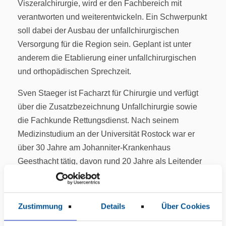
Viszeralchirurgie, wird er den Fachbereich mit
verantworten und weiterentwickeln. Ein Schwerpunkt
soll dabei der Ausbau der unfallchirurgischen
Versorgung für die Region sein. Geplant ist unter
anderem die Etablierung einer unfallchirurgischen
und orthopädischen Sprechzeit.
Sven Staeger ist Facharzt für Chirurgie und verfügt
über die Zusatzbezeichnung Unfallchirurgie sowie
die Fachkunde Rettungsdienst. Nach seinem
Medizinstudium an der Universität Rostock war er
über 30 Jahre am Johanniter-Krankenhaus
Geesthacht tätig, davon rund 20 Jahre als Leitender
Oberarzt und Leiter der Sektion Unfallchirurgie.
Christopher Bossow, Geschäftsführer der KMG Klinik
Zustimmung
Details
Über Cookies
Boizenburg: „Mit Sven Staeger gewinnen wir einen
erfahrenen Chirurgen und Unfallchirurgen, der über